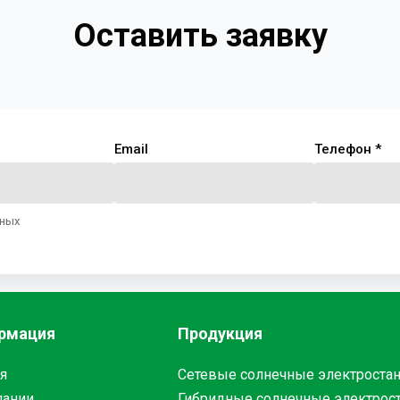
Оставить заявку
Email
Телефон *
нных
рмация
Продукция
я
Сетевые солнечные электроста
пании
Гибридные солнечные электрос