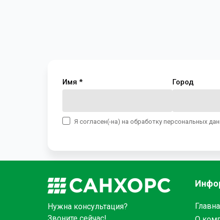
Имя *
Город
Я согласен(-на) на обработку персональных да
Инфо
Главна
Нужна консультация?
Звоните сейчас!
О ком