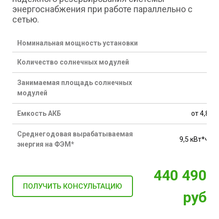
энергоснабжения при работе параллельно с
сетью.
Номинальная мощность установки
2,4
Количество солнечных модулей
Занимаемая площадь солнечных
19
модулей
Емкость АКБ
от 4,8 к
Среднегодовая вырабатываемая
9,5 кВт*ч/с
энергия на ФЭМ*
440 490
ПОЛУЧИТЬ КОНСУЛЬТАЦИЮ
руб